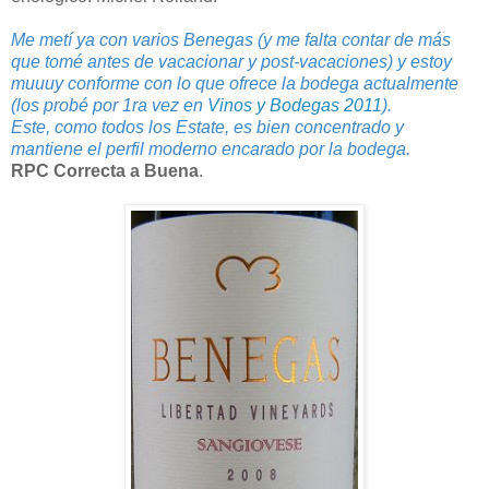
Me metí ya con varios Benegas (y me falta contar de más
que tomé antes de vacacionar y post-vacaciones) y estoy
muuuy conforme con lo que ofrece la bodega actualmente
(los probé por 1ra vez en
Vinos y Bodegas 2011
).
Este, como todos los Estate, es bien concentrado y
mantiene el perfil moderno encarado por la bodega.
RPC Correcta a Buena
.