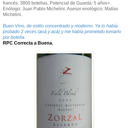
francés. 3800 botellas. Potencial de Guarda: 5 años+.
Enólogo: Juan Pablo Michelini. Asesor enológico: Matías
Michelini.
Buen Vino, de estilo concentrado y moderno. Ya lo había
probado 2 veces (
acá
y
acá
) y me había prometido tomarlo
por botella.
RPC Correcta a Buena.