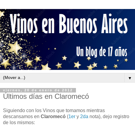
▼
viernes, 20 de enero de 2012
Últimos días en Claromecó
Siguiendo con los Vinos que tomamos mientras
descansamos en
Claromecó
(
1er
y
2da
nota), dejo registro
de los mismos: