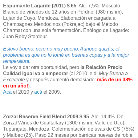
Espumante Lagarde (2011) $ 65
. Alc. 7,5%. Moscato
Bianco de viñedos de 12 años en Perdriel (980 msnm),
Luján de Cuyo, Mendoza. Elaboración encargada a
Champagnes Mendocinos (Pokrajac) bajo el Método
Charmat con una sola fermentación. Enólogo de Lagarde:
Juan Roby Stordeur.
Estuvo bueno, pero no muy bueno. Aunque quizás, el
problema es que no lo tomé en buenas copas y a la mejor
temperatura.
Le voy a dar otra oportunidad, pero
la Relación Precio
Calidad igual va a empeorar
(al 2010 le di
Muy Buena a
Excelente
y después aumentó demasiado:
más de un 38%
en un año!
).
Acá
el 2010 y
acá
el 2009.
Zorzal Reserve Field Blend 2009 $ 95
. Alc. 14,4%. De
Zorzal Wines de Gualtallary (1300 msnm, Valle de Uco),
Tupungato, Mendoza. Cofermentación de uvas de CS (75%)
y Malbec (25). Pasó 22 meses por barricas nuevas de roble